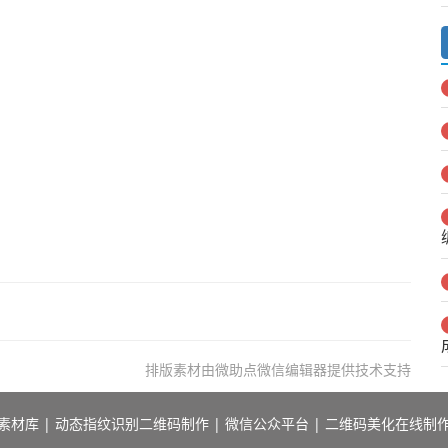
排版素材由微助点微信编辑器提供技术支持
素材库
|
动态指纹识别二维码制作
|
微信公众平台
|
二维码美化在线制