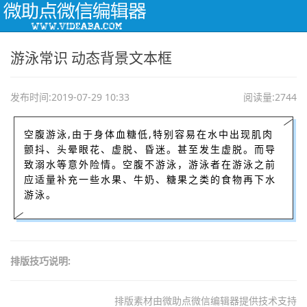
Togg
navi
游泳常识 动态背景文本框
发布时间:2019-07-29 10:33
阅读量:2744
空腹游泳,由于身体血糖低,特别容易在水中出现肌肉
颤抖、头晕眼花、虚脱、昏迷。甚至发生虚脱。而导
致溺水等意外险情。空腹不游泳，游泳者在游泳之前
应适量补充一些水果、牛奶、糖果之类的食物再下水
游泳。
排版技巧说明:
排版素材由微助点微信编辑器提供技术支持