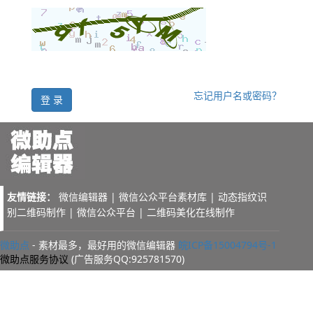
忘记用户名或密码？
登 录
友情链接：
微信编辑器
|
微信公众平台素材库
|
动态指纹识
别二维码制作
|
微信公众平台
|
二维码美化在线制作
微助点
- 素材最多，最好用的微信编辑器
皖ICP备15004794号-1
微助点服务协议
(广告服务QQ:925781570)