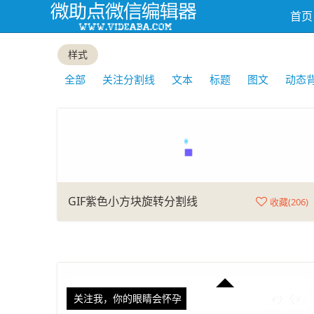
首页
样式
全部
关注分割线
文本
标题
图文
动态
GIF紫色小方块旋转分割线
收藏(
206
)
关注我，你的眼睛会怀孕