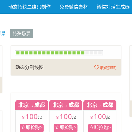
动态指纹二维码制作
免费微信素材
微信对话生成器
背景
特殊场景
动态分割线图
收藏(
355
)
北京→成都
北京→成都
北京→成都
100
100
100
￥
起
￥
起
￥
起
立即抢购>
立即抢购>
立即抢购>