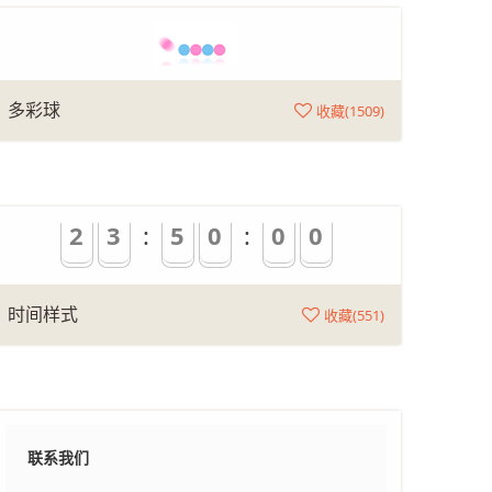
多彩球
收藏(
1509
)
2
3
:
5
0
:
0
0
时间样式
收藏(
551
)
联系我们