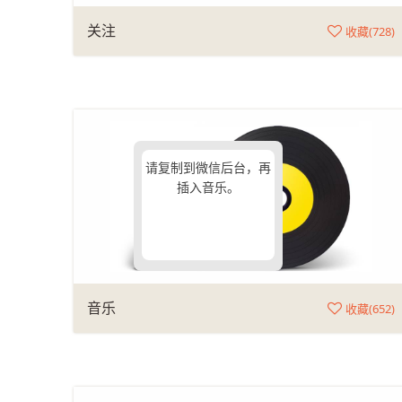
关注
收藏(
728
)
请复制到微信后台，再
插入音乐。
音乐
收藏(
652
)